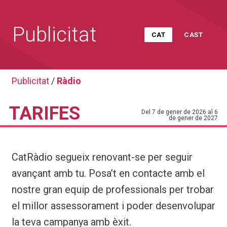
Publicitat
CAT
CAST
Skip
Publicitat
/
Ràdio
to
content
TARIFES
Del 7 de gener de 2026 al 6
de gener de 2027
CatRàdio segueix renovant-se per seguir
avançant amb tu. Posa’t en contacte amb el
nostre gran equip de professionals per trobar
el millor assessorament i poder desenvolupar
la teva campanya amb èxit.